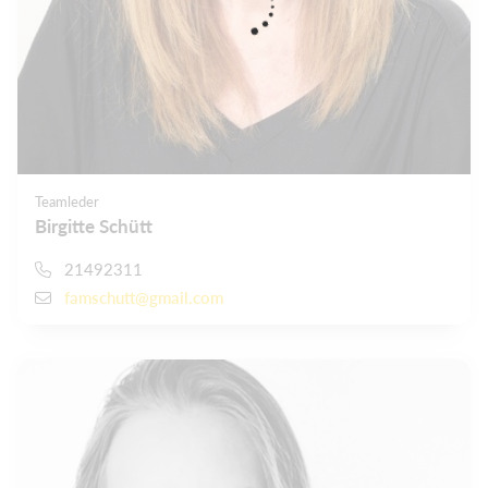
Teamleder
Birgitte Schütt
21492311
famschutt@gmail.com