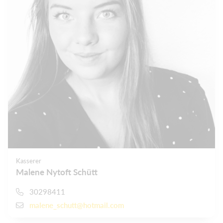
Kasserer
Malene Nytoft Schütt
30298411
malene_schutt@hotmail.com